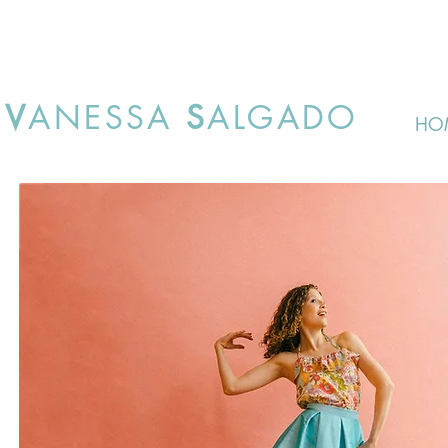
V
ANESSA
S
ALGADO
HO